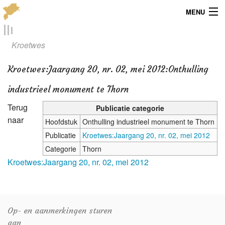
MENU
Menu
Kroetwes
Publicaties
Kroetwes
:
Jaargang 20, nr. 02, mei 2012:Onthulling
Dialect
industrieel monument te Thorn
Locaties
Terug
Publicatie categorie
naar
Hoofdstuk
Onthulling industrieel monument te Thorn
Kaarten
Publicatie
Kroetwes:Jaargang 20, nr. 02, mei 2012
Categorie
Thorn
Overig
Kroetwes:Jaargang 20, nr. 02, mei 2012
Verenigingsinfo
Op- en aanmerkingen sturen
aan