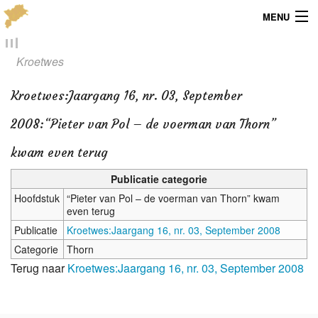
MENU
Menu
Kroetwes
Publicaties
Kroetwes
:
Jaargang 16, nr. 03, September
Dialect
2008:“Pieter van Pol – de voerman van Thorn”
Locaties
kwam even terug
Publicatie categorie
Kaarten
Hoofdstuk
“Pieter van Pol – de voerman van Thorn” kwam
even terug
Overig
Publicatie
Kroetwes:Jaargang 16, nr. 03, September 2008
Verenigingsinfo
Categorie
Thorn
Terug naar
Kroetwes:Jaargang 16, nr. 03, September 2008