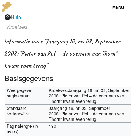
MENU
Hulp
Menu
Kroetwes
Publicaties
Informatie over "Jaargang 16, nr. 03, September
Dialect
2008:“Pieter van Pol – de voerman van Thorn”
Locaties
kwam even terug"
Basisgegevens
Kaarten
Weergegeven
Kroetwes:Jaargang 16, nr. 03, September
Overig
paginanaam
2008:“Pieter van Pol – de voerman van
Thorn” kwam even terug
Verenigingsinfo
Standaard
Jaargang 16, nr. 03, September
sorteerwijze
2008:“Pieter van Pol – de voerman van
Thorn” kwam even terug
Paginalengte (in
190
bytes)