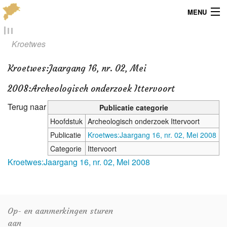
MENU
Menu
Kroetwes
Publicaties
Kroetwes
:
Jaargang 16, nr. 02, Mei
Dialect
2008:Archeologisch onderzoek Ittervoort
Locaties
Terug naar
Publicatie categorie
Hoofdstuk
Archeologisch onderzoek Ittervoort
Kaarten
Publicatie
Kroetwes:Jaargang 16, nr. 02, Mei 2008
Categorie
Ittervoort
Overig
Kroetwes:Jaargang 16, nr. 02, Mei 2008
Verenigingsinfo
Op- en aanmerkingen sturen
aan