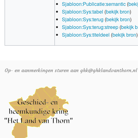
Sjabloon:Publicatie:semantic
(
beki
Sjabloon:Sys:tabel
(
bekijk bron
)
Sjabloon:Sys:terug
(
bekijk bron
)
Sjabloon:Sys:terug:streep
(
bekijk 
Sjabloon:Sys:titeldeel
(
bekijk bron
)
Op- en aanmerkingen sturen aan ghk@ghklandvanthorn.nl