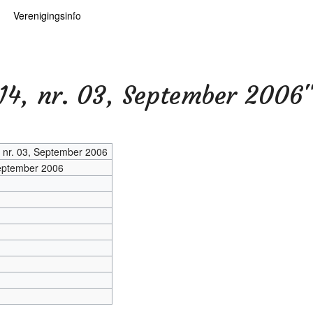
Verenigingsinfo
 kaarten
logie
Info
ten
Lid worden
14, nr. 03, September 2006
ars
RHIDOC
 nr. 03, September 2006
September 2006
oears