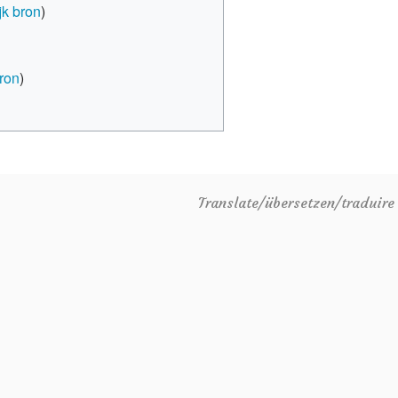
jk bron
)
bron
)
Translate/übersetzen/traduir