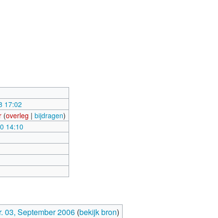
8 17:02
r
(
overleg
|
bijdragen
)
20 14:10
r. 03, September 2006
(
bekijk bron
)