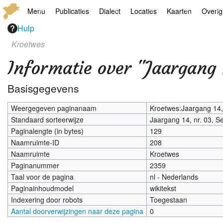
Menu
Publicaties
Dialect
Locaties
Kaarten
Overig
Hulp
Hoofdpagina
Boek
Thoears Woeardebook
Plaatsen
Geschiedkundige
Genea
Kroetwes
Activiteiten archief
Kroetwes
Thoears klankmetje
Monumenten
Historische kaar
Links
Informatie over "Jaargang 
Nieuws archief
Overige
Gedicht van Har Sniekers in het Thoe
Grenspalen
Zoom
Basisgegevens
Zoeken
Spelling van het Thoears
Weergegeven paginanaam
Kroetwes:Jaargang 14,
Standaard sorteerwijze
Jaargang 14, nr. 03, 
Oetdrökkinge en Gezèkdjes in het Th
Paginalengte (in bytes)
129
Naamruimte-ID
208
Naamruimte
Kroetwes
Paginanummer
2359
Taal voor de pagina
nl - Nederlands
Paginainhoudmodel
wikitekst
Indexering door robots
Toegestaan
Aantal doorverwijzingen naar deze pagina
0