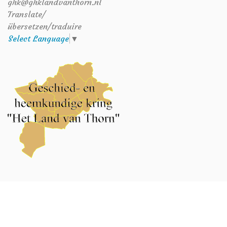
ghk@ghklandvanthorn.nl
Translate/
übersetzen/traduire
Select Language
▼