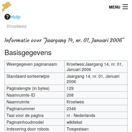
MENU
Hulp
Menu
Kroetwes
Publicaties
Informatie over "Jaargang 14, nr. 01, Januari 2006"
Dialect
Basisgegevens
Locaties
Weergegeven paginanaam
Kroetwes:Jaargang 14, nr. 01,
Januari 2006
Kaarten
Standaard sorteerwijze
Jaargang 14, nr. 01, Januari
2006
Overig
Paginalengte (in bytes)
129
Naamruimte-ID
208
Verenigingsinfo
Naamruimte
Kroetwes
Paginanummer
2346
Taal voor de pagina
nl - Nederlands
Paginainhoudmodel
wikitekst
Indexering door robots
Toegestaan