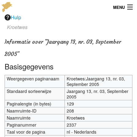
MENU
Hulp
Menu
Kroetwes
Publicaties
Informatie over "Jaargang 13, nr. 03, September
Dialect
2005"
Locaties
Basisgegevens
Kaarten
Weergegeven paginanaam
Kroetwes:Jaargang 13, nr. 03,
September 2005
Standaard sorteerwijze
Jaargang 13, nr. 03, September
Overig
2005
Paginalengte (in bytes)
129
Verenigingsinfo
Naamruimte-ID
208
Naamruimte
Kroetwes
Paginanummer
2337
Taal voor de pagina
nl - Nederlands