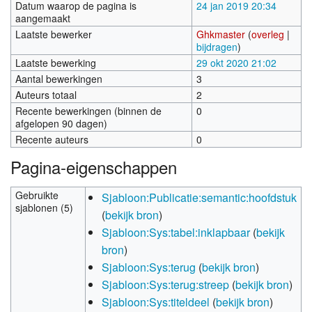
Datum waarop de pagina is
24 jan 2019 20:34
aangemaakt
Laatste bewerker
Ghkmaster
(
overleg
|
bijdragen
)
Laatste bewerking
29 okt 2020 21:02
Aantal bewerkingen
3
Auteurs totaal
2
Recente bewerkingen (binnen de
0
afgelopen 90 dagen)
Recente auteurs
0
Pagina-eigenschappen
Gebruikte
Sjabloon:Publicatie:semantic:hoofdstuk
sjablonen (5)
(
bekijk bron
)
Sjabloon:Sys:tabel:inklapbaar
(
bekijk
bron
)
Sjabloon:Sys:terug
(
bekijk bron
)
Sjabloon:Sys:terug:streep
(
bekijk bron
)
Sjabloon:Sys:titeldeel
(
bekijk bron
)