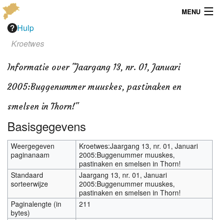
MENU
Hulp
Menu
Kroetwes
Publicaties
Informatie over "Jaargang 13, nr. 01, Januari
Dialect
2005:Buggenummer muuskes, pastinaken en
Locaties
smelsen in Thorn!"
Basisgegevens
Kaarten
Weergegeven
Kroetwes:Jaargang 13, nr. 01, Januari
Overig
paginanaam
2005:Buggenummer muuskes,
pastinaken en smelsen in Thorn!
Verenigingsinfo
Standaard
Jaargang 13, nr. 01, Januari
sorteerwijze
2005:Buggenummer muuskes,
pastinaken en smelsen in Thorn!
Paginalengte (in
211
bytes)