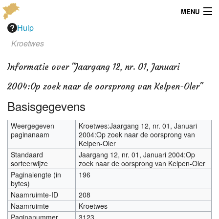
MENU
Hulp
Menu
Kroetwes
Publicaties
Informatie over "Jaargang 12, nr. 01, Januari
Dialect
2004:Op zoek naar de oorsprong van Kelpen-Oler"
Locaties
Basisgegevens
Kaarten
Weergegeven
Kroetwes:Jaargang 12, nr. 01, Januari
paginanaam
2004:Op zoek naar de oorsprong van
Kelpen-Oler
Overig
Standaard
Jaargang 12, nr. 01, Januari 2004:Op
sorteerwijze
zoek naar de oorsprong van Kelpen-Oler
Verenigingsinfo
Paginalengte (in
196
bytes)
Naamruimte-ID
208
Naamruimte
Kroetwes
Paginanummer
3123