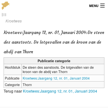
MENU
Menu
Kroetwes
Publicaties
Kroetwes
:
Jaargang 12, nr. 01, Januari 2004:De steen
Dialect
des aanstoots. De lotgevallen van de kroon van de
Locaties
abdij van Thorn
Publicatie categorie
Kaarten
Hoofdstuk
De steen des aanstoots. De lotgevallen van de
kroon van de abdij van Thorn
Overig
Publicatie
Kroetwes:Jaargang 12, nr. 01, Januari 2004
Verenigingsinfo
Categorie
Thorn
Terug naar
Kroetwes:Jaargang 12, nr. 01, Januari 2004