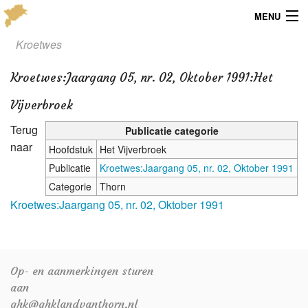
MENU
Kroetwes
Menu
Kroetwes
:
Jaargang 05, nr. 02, Oktober 1991:Het
Publicaties
Vijverbroek
Dialect
Terug
Publicatie categorie
Locaties
naar
Hoofdstuk
Het Vijverbroek
Publicatie
Kroetwes:Jaargang 05, nr. 02, Oktober 1991
Kaarten
Categorie
Thorn
Kroetwes:Jaargang 05, nr. 02, Oktober 1991
Overig
Verenigingsinfo
Op- en aanmerkingen sturen
aan
ghk@ghklandvanthorn.nl