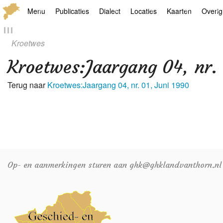
Menu
Publicaties
Dialect
Locaties
Kaarten
Overig
Hoofdpagina
Boek
Thoears Woeardebook
Plaatsen
Geschiedkundige
Genea
Kroetwes
Activiteiten archief
Kroetwes
Thoears klankmetje
Monumenten
Historische kaar
Links
Kroetwes
:
Jaargang 04, nr.
Nieuws archief
Overige
Gedicht van Har Sniekers in het Thoe
Grenspalen
Zoom
Terug naar
Kroetwes:Jaargang 04, nr. 01, Juni 1990
Zoeken
Spelling van het Thoears
Oetdrökkinge en Gezèkdjes in het Th
Op- en aanmerkingen sturen aan ghk@ghklandvanthorn.nl