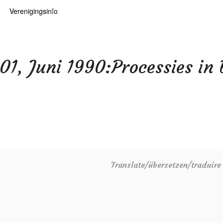
Verenigingsinfo
 kaarten
logie
Info
ten
Lid worden
 01, Juni 1990:Processies in
ars
RHIDOC
oears
Translate/übersetzen/traduir