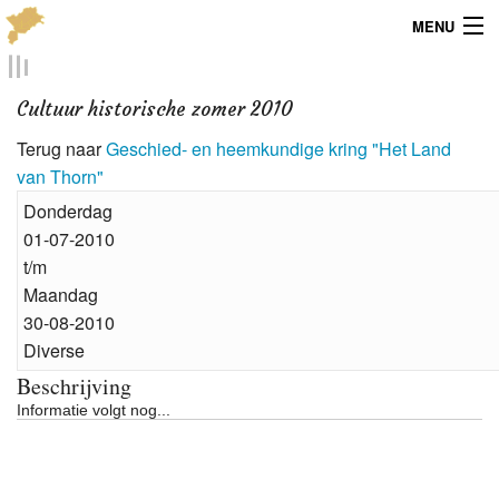
MENU
Menu
Cultuur historische zomer 2010
Publicaties
Terug naar
Geschied- en heemkundige kring "Het Land
van Thorn"
Dialect
Donderdag
Locaties
01-07-2010
t/m
Kaarten
Maandag
30-08-2010
Overig
Diverse
Beschrijving
Verenigingsinfo
Informatie volgt nog...