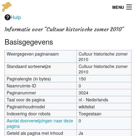
MENU
Hulp
Menu
Informatie over "Cultuur historische zomer 2010"
Publicaties
Basisgegevens
Dialect
Weergegeven paginanaam
Cultuur historische zomer
2010
Locaties
Standaard sorteerwijze
Cultuur historische zomer
2010
Kaarten
Paginalengte (in bytes)
150
Naamruimte-ID
0
Overig
Paginanummer
3024
Taal voor de pagina
nl - Nederlands
Verenigingsinfo
Paginainhoudmodel
wikitekst
Indexering door robots
Toegestaan
Aantal doorverwijzingen naar deze
0
pagina
Geteld als pagina met inhoud
Ja