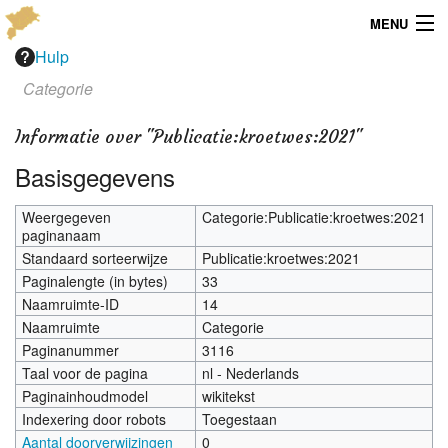
MENU
Hulp
Menu
Categorie
Publicaties
Informatie over "Publicatie:kroetwes:2021"
Dialect
Basisgegevens
Locaties
Weergegeven
Categorie:Publicatie:kroetwes:2021
paginanaam
Kaarten
Standaard sorteerwijze
Publicatie:kroetwes:2021
Paginalengte (in bytes)
33
Overig
Naamruimte-ID
14
Naamruimte
Categorie
Verenigingsinfo
Paginanummer
3116
Taal voor de pagina
nl - Nederlands
Paginainhoudmodel
wikitekst
Indexering door robots
Toegestaan
Aantal doorverwijzingen
0