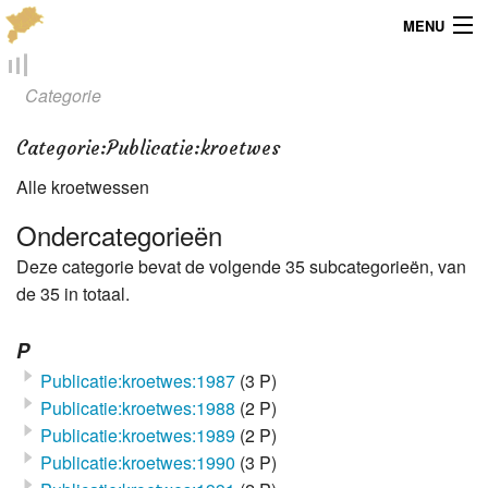
MENU
Menu
Categorie
Publicaties
Categorie
:
Publicatie:kroetwes
Dialect
Alle kroetwessen
Locaties
Ondercategorieën
Deze categorie bevat de volgende 35 subcategorieën, van
Kaarten
de 35 in totaal.
Overig
P
Verenigingsinfo
Publicatie:kroetwes:1987
(3 P)
Publicatie:kroetwes:1988
(2 P)
Publicatie:kroetwes:1989
(2 P)
Publicatie:kroetwes:1990
(3 P)