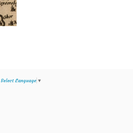
e
Select Language
▼