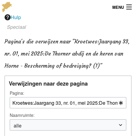
MENU
Hulp
Menu
Speciaal
Publicaties
Pagina's die verwijzen naar "Kroetwes:Jaargang 33,
Dialect
nr. 01, mei 2025:De Thorner abdij en de heren van
Locaties
Horne - Bescherming of bedreiging? (1)"
Kaarten
Verwijzingen naar deze pagina
Overig
Pagina:
Verenigingsinfo
Naamruimte: