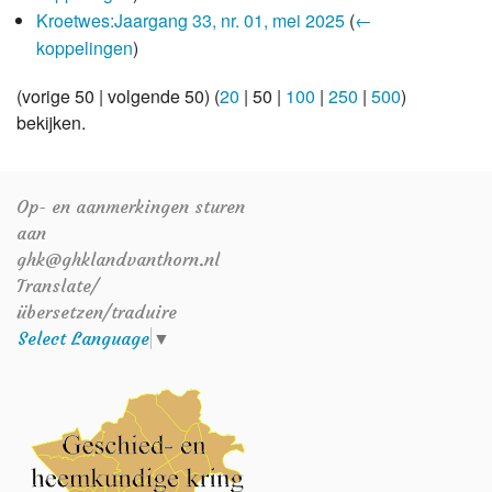
Kroetwes:Jaargang 33, nr. 01, mei 2025
(
←
koppelingen
)
(
vorige 50
|
volgende 50
) (
20
|
50
|
100
|
250
|
500
)
bekijken.
Op- en aanmerkingen sturen
aan
ghk@ghklandvanthorn.nl
Translate/
übersetzen/traduire
Select Language
▼