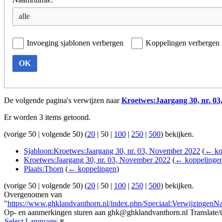
Invoeging sjablonen verbergen
Koppelingen verbergen
OK
De volgende pagina's verwijzen naar
Kroetwes:Jaargang 30, nr. 03,
Er worden 3 items getoond.
(
vorige 50
|
volgende 50
) (
20
|
50
|
100
|
250
|
500
) bekijken.
Sjabloon:Kroetwes:Jaargang 30, nr. 03, November 2022
(
← ko
Kroetwes:Jaargang 30, nr. 03, November 2022
(
← koppelinge
Plaats:Thorn
(
← koppelingen
)
(
vorige 50
|
volgende 50
) (
20
|
50
|
100
|
250
|
500
) bekijken.
Overgenomen van
"
https://www.ghklandvanthorn.nl/index.php/Speciaal:VerwijzingenN
Op- en aanmerkingen sturen aan ghk@ghklandvanthorn.nl
Translate/
Select Language
▼