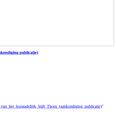
nkondiging publicatie)
:
van_het_hoogadellijk_Stift_Thorn_(aankondiging_publicatie)
"