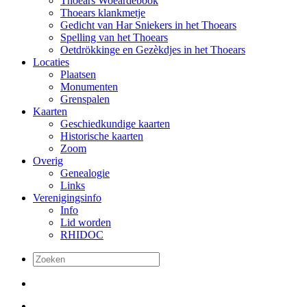
Thoears Woeardebook
Thoears klankmetje
Gedicht van Har Sniekers in het Thoears
Spelling van het Thoears
Oetdrökkinge en Gezèkdjes in het Thoears
Locaties
Plaatsen
Monumenten
Grenspalen
Kaarten
Geschiedkundige kaarten
Historische kaarten
Zoom
Overig
Genealogie
Links
Verenigingsinfo
Info
Lid worden
RHIDOC