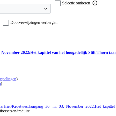
Selectie omkeren
Doorverwijzingen verbergen
 November 2022:Het kapittel van het hoogadellijk Stift Thorn (aa
ppelingen
)
n
)
aarHier/Kroetwes:Jaargang_30,_nr._03,_November_2022:Het_kapittel_
übersetzen/traduire