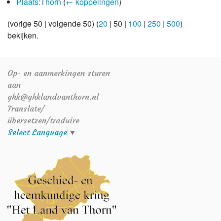
Plaats:Thorn
(
← koppelingen
)
(
vorige 50
|
volgende 50
) (
20
|
50
|
100
|
250
|
500
)
bekijken.
Op- en aanmerkingen sturen
aan
ghk@ghklandvanthorn.nl
Translate/
übersetzen/traduire
Select Language
▼