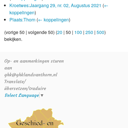
Kroetwes:Jaargang 29, nr. 02, Augustus 2021
(
←
koppelingen
)
Plaats:Thorn
(
← koppelingen
)
(
vorige 50
|
volgende 50
) (
20
|
50
|
100
|
250
|
500
)
bekijken.
Op- en aanmerkingen sturen
aan
ghk@ghklandvanthorn.nl
Translate/
übersetzen/traduire
Select Language
▼