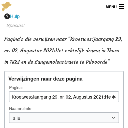
MENU
Hulp
Menu
Speciaal
Publicaties
Pagina's die verwijzen naar "Kroetwes:Jaargang 29,
Dialect
nr. 02, Augustus 2021:Het echtelijk drama in Thorn
Locaties
in 1822 en de Langemolenstraete te Vilvoorde"
Kaarten
Verwijzingen naar deze pagina
Overig
Pagina:
Verenigingsinfo
Naamruimte: