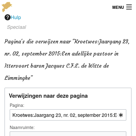
MENU
Hulp
Menu
Speciaal
Publicaties
Pagina's die verwijzen naar "Kroetwes:Jaargang 23,
Dialect
nr. 02, september 2015:Een adellijke pastoor in
Locaties
Ittervoort baron Jacques C.F.E. de Witte de
Kaarten
Limminghe"
Overig
Verwijzingen naar deze pagina
Verenigingsinfo
Pagina:
Naamruimte: