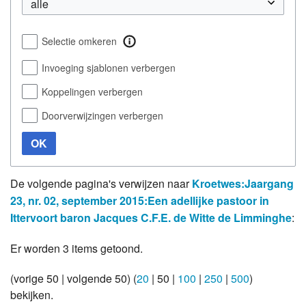
Selectie omkeren
Invoeging sjablonen verbergen
Koppelingen verbergen
Doorverwijzingen verbergen
OK
De volgende pagina's verwijzen naar
Kroetwes:Jaargang
23, nr. 02, september 2015:Een adellijke pastoor in
Ittervoort baron Jacques C.F.E. de Witte de Limminghe
:
Er worden 3 items getoond.
(
vorige 50
|
volgende 50
) (
20
|
50
|
100
|
250
|
500
)
bekijken.