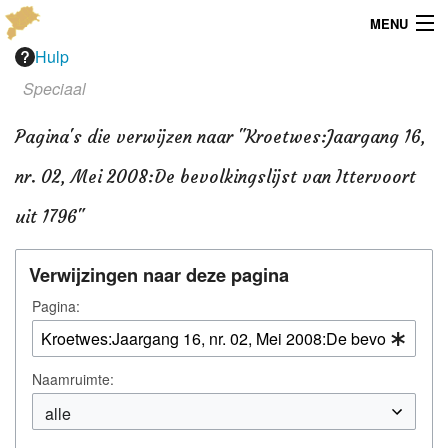
MENU
Hulp
Menu
Speciaal
Publicaties
Pagina's die verwijzen naar "Kroetwes:Jaargang 16,
Dialect
nr. 02, Mei 2008:De bevolkingslijst van Ittervoort
Locaties
uit 1796"
Kaarten
Verwijzingen naar deze pagina
Overig
Pagina:
Verenigingsinfo
Naamruimte: