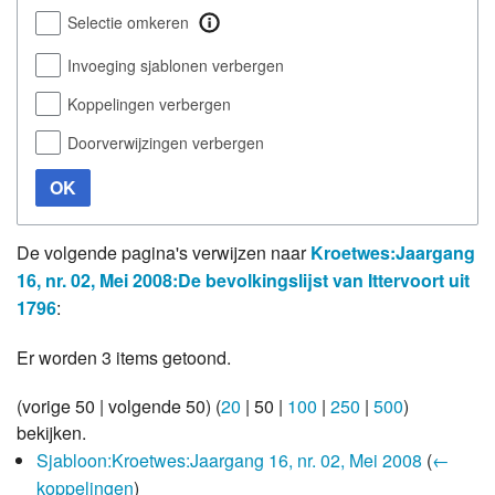
Selectie omkeren
Invoeging sjablonen verbergen
Koppelingen verbergen
Doorverwijzingen verbergen
OK
De volgende pagina's verwijzen naar
Kroetwes:Jaargang
16, nr. 02, Mei 2008:De bevolkingslijst van Ittervoort uit
1796
:
Er worden 3 items getoond.
(
vorige 50
|
volgende 50
) (
20
|
50
|
100
|
250
|
500
)
bekijken.
Sjabloon:Kroetwes:Jaargang 16, nr. 02, Mei 2008
(
←
koppelingen
)