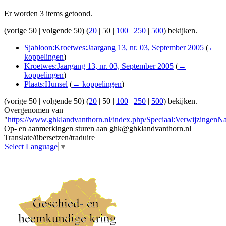
Er worden 3 items getoond.
(
vorige 50
|
volgende 50
) (
20
|
50
|
100
|
250
|
500
) bekijken.
Sjabloon:Kroetwes:Jaargang 13, nr. 03, September 2005
(
←
koppelingen
)
Kroetwes:Jaargang 13, nr. 03, September 2005
(
←
koppelingen
)
Plaats:Hunsel
(
← koppelingen
)
(
vorige 50
|
volgende 50
) (
20
|
50
|
100
|
250
|
500
) bekijken.
Overgenomen van
"
https://www.ghklandvanthorn.nl/index.php/Speciaal:Verwijzingen
Op- en aanmerkingen sturen aan ghk@ghklandvanthorn.nl
Translate/übersetzen/traduire
Select Language
▼