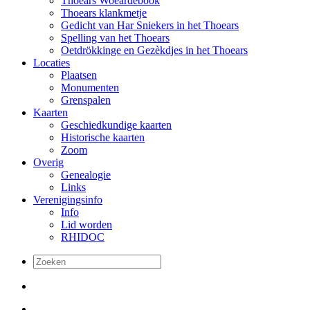
Thoears Woeardebook
Thoears klankmetje
Gedicht van Har Sniekers in het Thoears
Spelling van het Thoears
Oetdrökkinge en Gezèkdjes in het Thoears
Locaties
Plaatsen
Monumenten
Grenspalen
Kaarten
Geschiedkundige kaarten
Historische kaarten
Zoom
Overig
Genealogie
Links
Verenigingsinfo
Info
Lid worden
RHIDOC