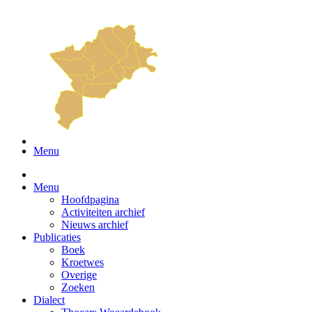
Menu
Menu
Hoofdpagina
Activiteiten archief
Nieuws archief
Publicaties
Boek
Kroetwes
Overige
Zoeken
Dialect