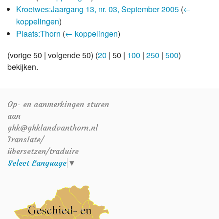
Kroetwes:Jaargang 13, nr. 03, September 2005
(
←
koppelingen
)
Plaats:Thorn
(
← koppelingen
)
(
vorige 50
|
volgende 50
) (
20
|
50
|
100
|
250
|
500
)
bekijken.
Op- en aanmerkingen sturen
aan
ghk@ghklandvanthorn.nl
Translate/
übersetzen/traduire
Select Language
▼