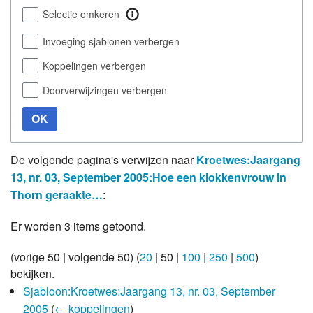
Selectie omkeren
Invoeging sjablonen verbergen
Koppelingen verbergen
Doorverwijzingen verbergen
OK
De volgende pagina's verwijzen naar
Kroetwes:Jaargang
13, nr. 03, September 2005:Hoe een klokkenvrouw in
Thorn geraakte…
:
Er worden 3 items getoond.
(
vorige 50
|
volgende 50
) (
20
|
50
|
100
|
250
|
500
)
bekijken.
Sjabloon:Kroetwes:Jaargang 13, nr. 03, September
2005
(
← koppelingen
)