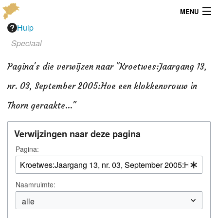
MENU
Hulp
Menu
Speciaal
Publicaties
Pagina's die verwijzen naar "Kroetwes:Jaargang 13,
Dialect
nr. 03, September 2005:Hoe een klokkenvrouw in
Locaties
Thorn geraakte…"
Kaarten
Verwijzingen naar deze pagina
Overig
Pagina:
Verenigingsinfo
Naamruimte: