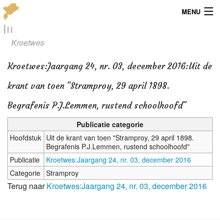
MENU
Menu
Kroetwes
Publicaties
Kroetwes
:
Jaargang 24, nr. 03, december 2016:Uit de
Dialect
krant van toen "Stramproy, 29 april 1898.
Locaties
Begrafenis P.J.Lemmen, rustend schoolhoofd"
Kaarten
Publicatie categorie
Hoofdstuk
Uit de krant van toen "Stramproy, 29 april 1898.
Begrafenis P.J.Lemmen, rustend schoolhoofd"
Overig
Publicatie
Kroetwes:Jaargang 24, nr. 03, december 2016
Verenigingsinfo
Categorie
Stramproy
Terug naar
Kroetwes:Jaargang 24, nr. 03, december 2016