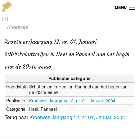
MENU
Menu
Kroetwes
Publicaties
Kroetwes
:
Jaargang 12, nr. 01, Januari
Dialect
2004:Schutterijen in Heel en Panheel aan het begin
Locaties
van de 20ste eeuw
Publicatie categorie
Kaarten
Hoofdstuk
Schutterijen in Heel en Panheel aan het begin van
de 20ste eeuw
Overig
Publicatie
Kroetwes:Jaargang 12, nr. 01, Januari 2004
Verenigingsinfo
Categorie
Heel, Panheel
Terug naar
Kroetwes:Jaargang 12, nr. 01, Januari 2004