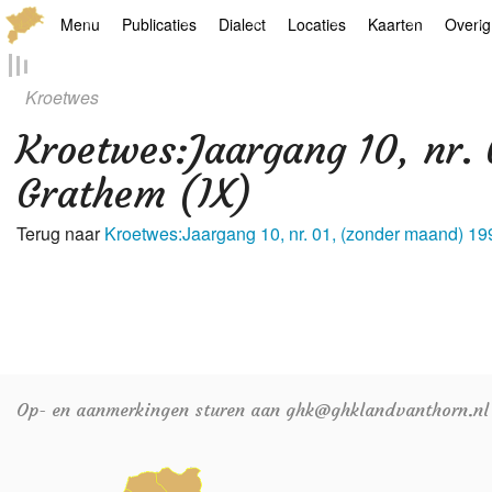
Menu
Publicaties
Dialect
Locaties
Kaarten
Overig
Hoofdpagina
Boek
Thoears Woeardebook
Plaatsen
Geschiedkundige
Genea
Kroetwes
Activiteiten archief
Kroetwes
Thoears klankmetje
Monumenten
Historische kaar
Links
Kroetwes
:
Jaargang 10, nr.
Nieuws archief
Overige
Gedicht van Har Sniekers in het Thoe
Grenspalen
Zoom
Grathem (IX)
Zoeken
Spelling van het Thoears
Terug naar
Kroetwes:Jaargang 10, nr. 01, (zonder maand) 19
Oetdrökkinge en Gezèkdjes in het Th
Op- en aanmerkingen sturen aan ghk@ghklandvanthorn.nl