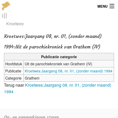
MENU
Menu
Kroetwes
Publicaties
Kroetwes
:
Jaargang 08, nr. 01, (zonder maand)
Dialect
1994:Uit de parochiekroniek van Grathem (IV)
Locaties
Publicatie categorie
Hoofdstuk
Uit de parochiekroniek van Grathem (IV)
Kaarten
Publicatie
Kroetwes:Jaargang 08, nr. 01, (zonder maand) 1994
Categorie
Grathem
Overig
Terug naar
Kroetwes:Jaargang 08, nr. 01, (zonder maand)
1994
Verenigingsinfo
Op- en aanmerkingen sturen