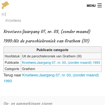
MENU
Menu
Kroetwes
Publicaties
Kroetwes
:
Jaargang 07, nr. 03, (zonder maand)
Dialect
1993:Uit de parochiekroniek van Grathem (III)
Locaties
Publicatie categorie
Hoofdstuk
Uit de parochiekroniek van Grathem (III)
Kaarten
Publicatie
Kroetwes:Jaargang 07, nr. 03, (zonder maand) 1993
Categorie
Grathem
Overig
Terug naar
Kroetwes:Jaargang 07, nr. 03, (zonder maand)
1993
Verenigingsinfo
Op- en aanmerkingen sturen