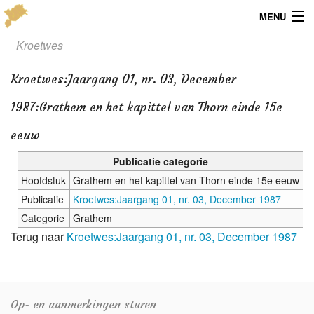
MENU
Kroetwes
Menu
Kroetwes
:
Jaargang 01, nr. 03, December
Publicaties
1987:Grathem en het kapittel van Thorn einde 15e
Dialect
eeuw
Locaties
Publicatie categorie
Kaarten
Hoofdstuk
Grathem en het kapittel van Thorn einde 15e eeuw
Publicatie
Kroetwes:Jaargang 01, nr. 03, December 1987
Overig
Categorie
Grathem
Terug naar
Kroetwes:Jaargang 01, nr. 03, December 1987
Verenigingsinfo
Op- en aanmerkingen sturen